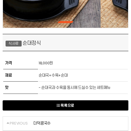
순대정식
식사류
가격
18,000원
재료
순대국+수육+순대
맛
- 순대국과 수육을 동시에 드실수 있는 세트메뉴
목록으로
PREVIOUS
더덕콩국수